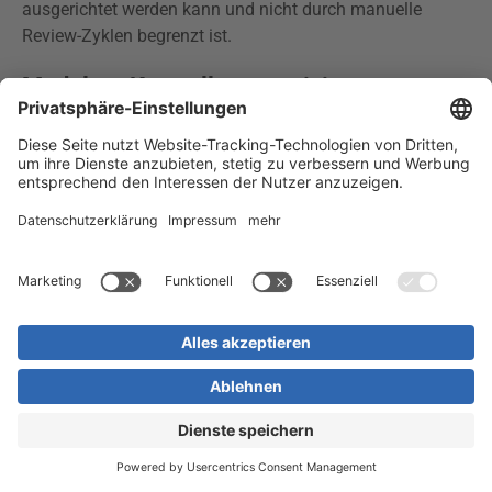
ausgerichtet werden kann und nicht durch manuelle
Review-Zyklen begrenzt ist.
Modulare Kontrollautomatisierung:
Standard, individuell oder hybrid
Nicht jedes Unternehmen startet am gleichen Punkt.
Einige Unternehmen möchten bestehende manuelle
Kontrollen schnell automatisieren. Andere verfügen
bereits über ein reiferes Kontrollframework und benötigen
spezifische Kontrolllogik für lokale Anforderungen,
regulatorische Vorgaben oder unternehmensinterne
Richtlinien.
remQ unterstützt diese unterschiedlichen
Ausgangssituationen über eine modulare Plattform für
Kontrollautomatisierung.
Unternehmen können mit der Aktivierung von mehr als