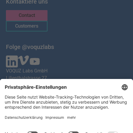
Kontaktiere uns
Contact
Customers
Folge @voquzlabs
VOQUZ Labs GmbH
Lilienthalstrasse 27
85399 Hallbergmoos
Germany
VAT ID: DE 283785746
HRB 309251
Local Court of Munich
© 2026 All Rights Reserved